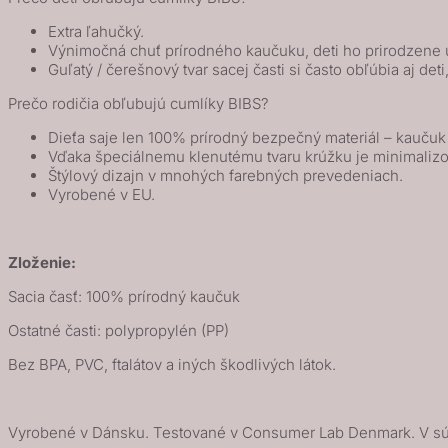
/
Extra ľahučký.
Baby
Výnimočná chuť prírodného kaučuku, deti ho prirodzene u
Blue
Guľatý / čerešnový tvar sacej časti si často obľúbia aj deti
Nočný
Prečo rodičia obľubujú cumlíky BIBS?
Dieťa saje len 100% prírodný bezpečný materiál – kauču
Vďaka špeciálnemu klenutému tvaru krúžku je minimalizo
Štýlový dizajn v mnohých farebných prevedeniach.
Vyrobené v EU.
Zloženie:
Sacia časť: 100% prírodný kaučuk
Ostatné časti: polypropylén (PP)
Bez BPA, PVC, ftalátov a iných škodlivých látok.
Vyrobené v Dánsku. Testované v Consumer Lab Denmark. V sú