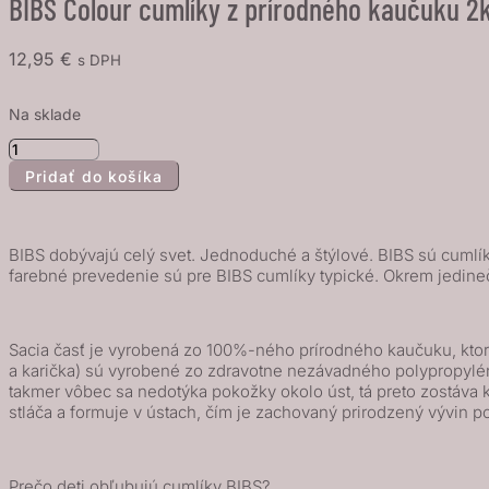
BIBS Colour cumlíky z prírodného kaučuku 2k
12,95
€
s DPH
Na sklade
množstvo
Pridať do košíka
BIBS
Colour
cumlíky
BIBS dobývajú celý svet. Jednoduché a štýlové. BIBS sú cumlíky
z
farebné prevedenie sú pre BIBS cumlíky typické. Okrem jedine
prírodného
kaučuku
2ks
Sacia časť je vyrobená zo 100%-ného prírodného kaučuku, ktorý
a karička) sú vyrobené zo zdravotne nezávadného polypropylénu 
-
takmer vôbec sa nedotýka pokožky okolo úst, tá preto zostáv
veľkosť
stláča a formuje v ústach, čím je zachovaný prirodzený vývin p
1,
Iron
Nočný
Prečo deti obľubujú cumlíky BIBS?