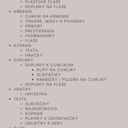
PLASTOVÉ FĽAŠE
DOPLNKY NA FĽAŠE
KŔMENIE
CUMLÍK NA KŔMENIE
TANIERE, MISKY A POHÁRIKY
PRÍBORY
PRESTIERANIA
PODBRADNÍKY
FĽAŠE
KÚPANIE
TEXTIL
HRAČKY
DOPLNKY
DOPLNKY K CUMLÍKOM
KLIPY NA CUMLÍKY
SLINTÁČIKY
KRABIČKY / PUZDRA NA CUMLÍKY
DOPLNKY NA FĽAŠE
HRAČKY
HRYZÁTKA
TEXTIL
SLINTÁČIKY
MAZNÁČIKOVIA
KÚPANIE
PLIENKY A ZAVINOVAČKY
OBLIEČKY A DEKY