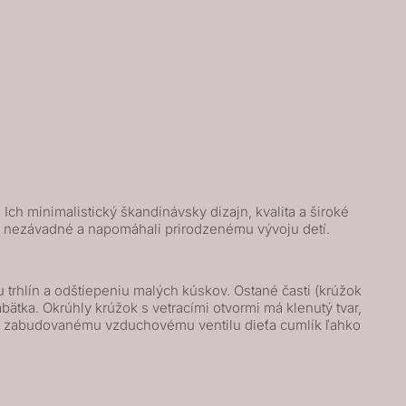
ch minimalistický škandinávsky dizajn, kvalita a široké
ne nezávadné a napomáhali prirodzenému vývoju detí.
trhlín a odštiepeniu malých kúskov. Ostané časti (krúžok
ätka. Okrúhly krúžok s vetracími otvormi má klenutý tvar,
 a zabudovanému vzduchovému ventilu dieťa cumlík ľahko