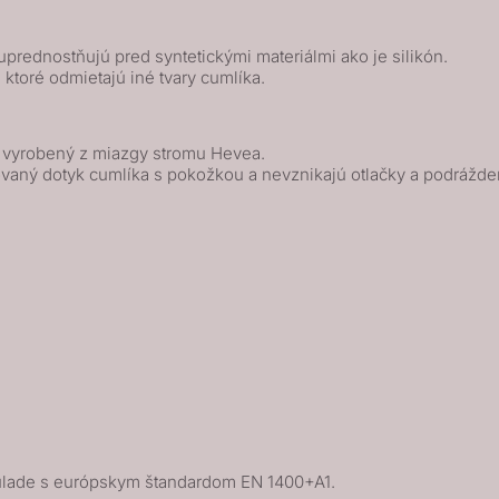
prednostňujú pred syntetickými materiálmi ako je silikón.
, ktoré odmietajú iné tvary cumlíka.
k vyrobený z miazgy stromu Hevea.
vaný dotyk cumlíka s pokožkou a nevznikajú otlačky a podrážde
lade s európskym štandardom EN 1400+A1.