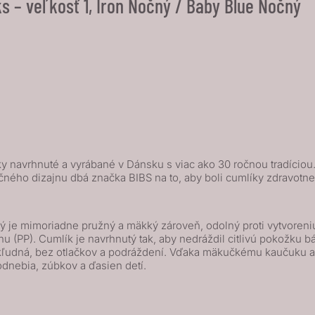
s – veľkosť 1, Iron Nočný / Baby Blue Nočný
 navrhnuté a vyrábané v Dánsku s viac ako 30 ročnou tradíciou. I
čného dizajnu dbá značka BIBS na to, aby boli cumlíky zdravot
 je mimoriadne pružný a mäkký zároveň, odolný proti vytvoreniu 
(PP). Cumlík je navrhnutý tak, aby nedráždil citlivú pokožku báb
a kľudná, bez otlačkov a podráždení. Vďaka mäkučkému kaučuku
odnebia, zúbkov a ďasien detí.