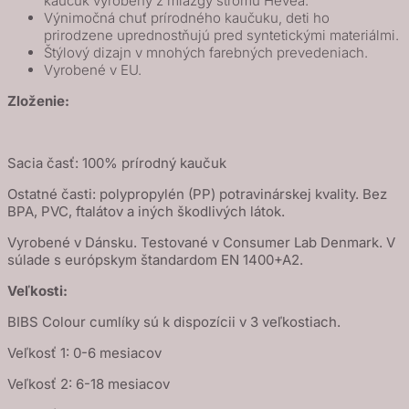
kaučuk vyrobený z miazgy stromu Hevea.
Výnimočná chuť prírodného kaučuku, deti ho
prirodzene uprednostňujú pred syntetickými materiálmi.
Štýlový dizajn v mnohých farebných prevedeniach.
Vyrobené v EU.
Zloženie:
Sacia časť: 100% prírodný kaučuk
Ostatné časti: polypropylén (PP) potravinárskej kvality. Bez
BPA, PVC, ftalátov a iných škodlivých látok.
Vyrobené v Dánsku. Testované v Consumer Lab Denmark. V
súlade s európskym štandardom EN 1400+A2.
Veľkosti:
BIBS Colour cumlíky sú k dispozícii v 3 veľkostiach.
Veľkosť 1: 0-6 mesiacov
Veľkosť 2: 6-18 mesiacov