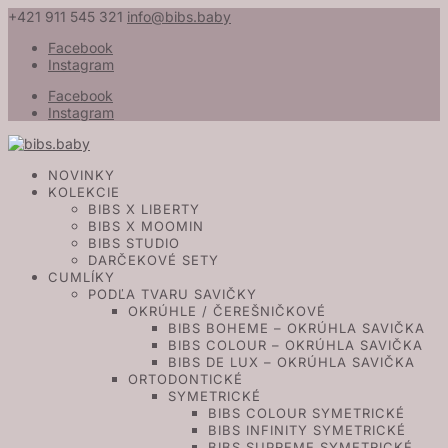
+421 911 545 321
info@bibs.baby
Facebook
Instagram
Facebook
Instagram
NOVINKY
KOLEKCIE
BIBS X LIBERTY
BIBS X MOOMIN
BIBS STUDIO
DARČEKOVÉ SETY
CUMLÍKY
PODĽA TVARU SAVIČKY
OKRÚHLE / ČEREŠNIČKOVÉ
BIBS BOHEME – OKRÚHLA SAVIČKA
BIBS COLOUR – OKRÚHLA SAVIČKA
BIBS DE LUX – OKRÚHLA SAVIČKA
ORTODONTICKÉ
SYMETRICKÉ
BIBS COLOUR SYMETRICKÉ
BIBS INFINITY SYMETRICKÉ
BIBS SUPREME SYMETRICKÉ