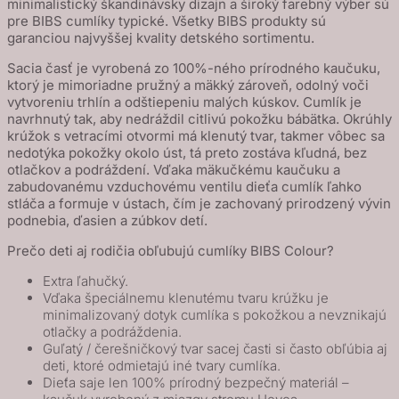
minimalistický škandinávsky dizajn a široký farebný výber sú
z
pre BIBS cumlíky typické. Všetky BIBS produkty sú
prírodného
garanciou najvyššej kvality detského sortimentu.
kaučuku
Sacia časť je vyrobená zo 100%-ného prírodného kaučuku,
1ks
ktorý je mimoriadne pružný a mäkký zároveň, odolný voči
–
vytvoreniu trhlín a odštiepeniu malých kúskov. Cumlík je
veľkosť
navrhnutý tak, aby nedráždil citlivú pokožku bábätka. Okrúhly
krúžok s vetracími otvormi má klenutý tvar, takmer vôbec sa
3
nedotýka pokožky okolo úst, tá preto zostáva kľudná, bez
-
otlačkov a podráždení. Vďaka mäkučkému kaučuku a
Sage
zabudovanému vzduchovému ventilu dieťa cumlík ľahko
stláča a formuje v ústach, čím je zachovaný prirodzený vývin
podnebia, ďasien a zúbkov detí.
Prečo deti aj rodičia obľubujú cumlíky BIBS Colour?
Extra ľahučký.
Vďaka špeciálnemu klenutému tvaru krúžku je
minimalizovaný dotyk cumlíka s pokožkou a nevznikajú
otlačky a podráždenia.
Guľatý / čerešničkový tvar sacej časti si často obľúbia aj
deti, ktoré odmietajú iné tvary cumlíka.
Dieťa saje len 100% prírodný bezpečný materiál –