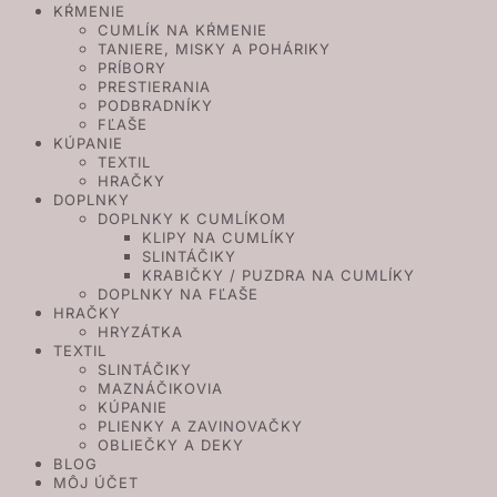
KŔMENIE
CUMLÍK NA KŔMENIE
TANIERE, MISKY A POHÁRIKY
PRÍBORY
PRESTIERANIA
PODBRADNÍKY
FĽAŠE
KÚPANIE
TEXTIL
HRAČKY
DOPLNKY
DOPLNKY K CUMLÍKOM
KLIPY NA CUMLÍKY
SLINTÁČIKY
KRABIČKY / PUZDRA NA CUMLÍKY
DOPLNKY NA FĽAŠE
HRAČKY
HRYZÁTKA
TEXTIL
SLINTÁČIKY
MAZNÁČIKOVIA
KÚPANIE
PLIENKY A ZAVINOVAČKY
OBLIEČKY A DEKY
BLOG
MÔJ ÚČET