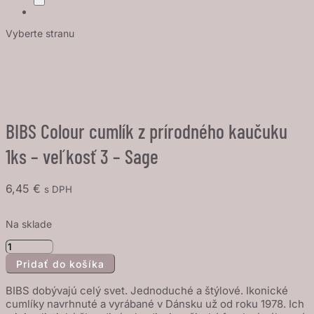
Vyberte stranu
BIBS Colour cumlík z prírodného kaučuku
1ks – veľkosť 3 – Sage
6,45
€
s DPH
Na sklade
množstvo
Pridať do košíka
BIBS
Colour
BIBS dobývajú celý svet. Jednoduché a štýlové. Ikonické
cumlík
cumlíky navrhnuté a vyrábané v Dánsku už od roku 1978. Ich