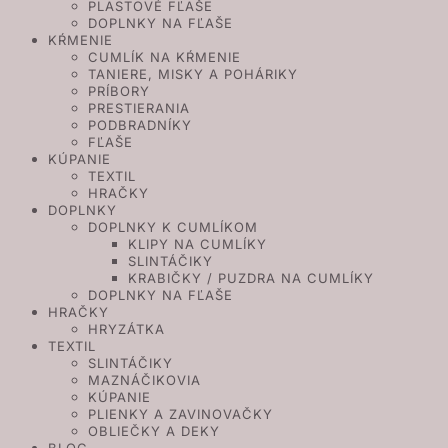
PLASTOVÉ FĽAŠE
DOPLNKY NA FĽAŠE
KŔMENIE
CUMLÍK NA KŔMENIE
TANIERE, MISKY A POHÁRIKY
PRÍBORY
PRESTIERANIA
PODBRADNÍKY
FĽAŠE
KÚPANIE
TEXTIL
HRAČKY
DOPLNKY
DOPLNKY K CUMLÍKOM
KLIPY NA CUMLÍKY
SLINTÁČIKY
KRABIČKY / PUZDRA NA CUMLÍKY
DOPLNKY NA FĽAŠE
HRAČKY
HRYZÁTKA
TEXTIL
SLINTÁČIKY
MAZNÁČIKOVIA
KÚPANIE
PLIENKY A ZAVINOVAČKY
OBLIEČKY A DEKY