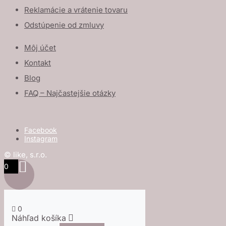
Reklamácie a vrátenie tovaru
Odstúpenie od zmluvy
Môj účet
Kontakt
Blog
FAQ – Najčastejšie otázky
Facebook
Instagram
© like, s.r.o.
0
0
Náhľad košíka