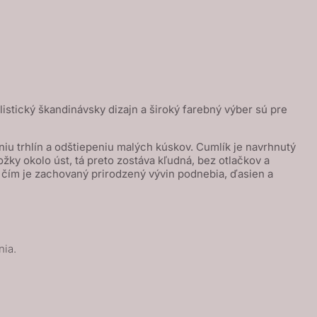
istický škandinávsky dizajn a široký farebný výber sú pre
u trhlín a odštiepeniu malých kúskov. Cumlík je navrhnutý
žky okolo úst, tá preto zostáva kľudná, bez otlačkov a
čím je zachovaný prirodzený vývin podnebia, ďasien a
nia.