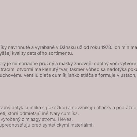
íky navrhnuté a vyrábané v Dánsku už od roku 1978. Ich minimal
yššej kvality detského sortimentu.
rý je mimoriadne pružný a mäkký zároveň, odolný voči vytvoreni
etracími otvormi má klenutý tvar, takmer vôbec sa nedotýka poko
vému ventilu dieťa cumlík ľahko stláča a formuje v ústach, 
vaný dotyk cumlíka s pokožkou a nevznikajú otlačky a podrážde
eti, ktoré odmietajú iné tvary cumlíka.
k vyrobený z miazgy stromu Hevea.
uprednostňujú pred syntetickými materiálmi.