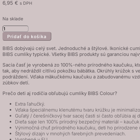
6,95
€
s DPH
Na sklade
množstvo
Pridať do košíka
BIBS
Colour
BIBS dobývajú celý svet. Jednoduché a štýlové. Ikonické cuml
cumlík
BIBS cumlíky typické. Všetky BIBS produkty sú garanciou najv
z
Sacia časť je vyrobená zo 100%-ného prírodného kaučuku, kto
prírodného
tak, aby nedráždil citlivú pokožku bábätka. Okrúhly krúžok s v
kaučuku
podráždení. Vďaka mäkučkému kaučuku a zabudovanému vzducho
zúbkov detí.
1ks
–
Prečo deti aj rodičia obľubujú cumlíky BIBS Colour?
veľkosť
Extra ľahučký.
2
Vďaka špeciálnemu klenutému tvaru krúžku je minimalizo
-
Guľatý / čerešničkový tvar sacej časti si často obľúbia aj d
Dieťa saje len 100% prírodný bezpečný materiál – kauču
Blush
Výnimočná chuť prírodného kaučuku, deti ho prirodzene 
nočný
Štýlový dizajn v mnohých farebných prevedeniach.
Vyrobené v EU.