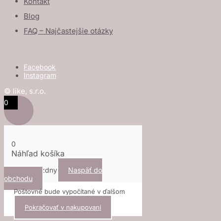
Kontakt
Vanilla
Blog
/
FAQ – Najčastejšie otázky
Dark
Oak
Facebook
Instagram
© like, s.r.o.
0
0
Náhľad košíka
Košík je prázdny
Naspäť do
obchodu
Poštovné bude vypočítané v ďalšom
kroku.
Pokračovať v nakupovaní