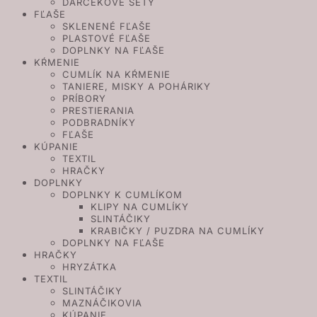
DARČEKOVÉ SETY
FĽAŠE
SKLENENÉ FĽAŠE
PLASTOVÉ FĽAŠE
DOPLNKY NA FĽAŠE
KŔMENIE
CUMLÍK NA KŔMENIE
TANIERE, MISKY A POHÁRIKY
PRÍBORY
PRESTIERANIA
PODBRADNÍKY
FĽAŠE
KÚPANIE
TEXTIL
HRAČKY
DOPLNKY
DOPLNKY K CUMLÍKOM
KLIPY NA CUMLÍKY
SLINTÁČIKY
KRABIČKY / PUZDRA NA CUMLÍKY
DOPLNKY NA FĽAŠE
HRAČKY
HRYZÁTKA
TEXTIL
SLINTÁČIKY
MAZNÁČIKOVIA
KÚPANIE