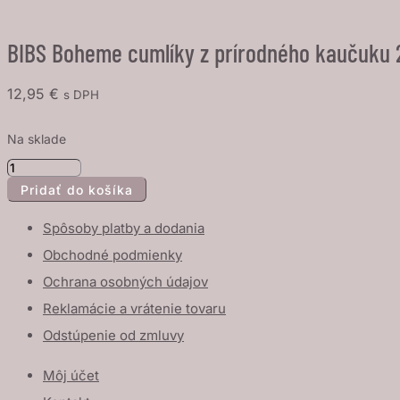
BIBS Boheme cumlíky z prírodného kaučuku 2k
12,95
€
s DPH
Na sklade
množstvo
Pridať do košíka
BIBS
Boheme
Spôsoby platby a dodania
cumlíky
Obchodné podmienky
z
Ochrana osobných údajov
prírodného
kaučuku
Reklamácie a vrátenie tovaru
2ks
Odstúpenie od zmluvy
-
veľkosť
Môj účet
2,