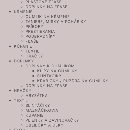
PLASTOVÉ FĽAŠE
DOPLNKY NA FĽAŠE
KŔMENIE
CUMLÍK NA KŔMENIE
TANIERE, MISKY A POHÁRIKY
PRÍBORY
PRESTIERANIA
PODBRADNÍKY
FĽAŠE
KÚPANIE
TEXTIL
HRAČKY
DOPLNKY
DOPLNKY K CUMLÍKOM
KLIPY NA CUMLÍKY
SLINTÁČIKY
KRABIČKY / PUZDRA NA CUMLÍKY
DOPLNKY NA FĽAŠE
HRAČKY
HRYZÁTKA
TEXTIL
SLINTÁČIKY
MAZNÁČIKOVIA
KÚPANIE
PLIENKY A ZAVINOVAČKY
OBLIEČKY A DEKY