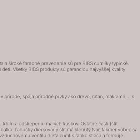
ta a široké farebné prevedenie sú pre BIBS cumlíky typické.
etí. Všetky BIBS produkty sú garanciou najvyššej kvality
 prírode, spája prírodné prvky ako drevo, ratan, makramé,… s
rhlín a odštiepeniu malých kúskov. Ostatné časti (štít
bätka. Ľahučký dierkovaný štít má klenutý tvar, takmer vôbec sa
zduchovému ventilu dieťa cumlík ľahko stláča a formuje