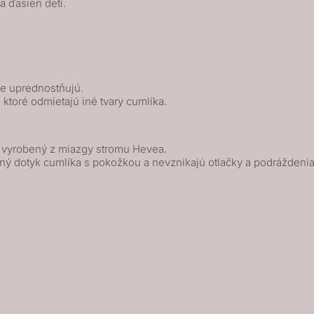
a ďasien detí.
ne uprednostňujú.
, ktoré odmietajú iné tvary cumlíka.
k vyrobený z miazgy stromu Hevea.
ný dotyk cumlíka s pokožkou a nevznikajú otlačky a podráždenia