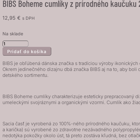
BIBS Boheme cumlíky z prírodného kaučuku 2k
12,95
€
s DPH
Na sklade
množstvo
Pridať do košíka
BIBS
Boheme
BIBS je obľúbená dánska značka s tradíciou výroby ikonických c
cumlíky
Okrem jedinečného dizajnu dbá značka BIBS aj na to, aby boli 
detského sortimentu.
z
prírodného
kaučuku
BIBS Boheme cumlíky charakterizuje esteticky prepracovaný diz
2ks
umeleckými svojráznymi a organickými vzormi. Cumlík ako žia
-
veľkosť
2
Sacia časť je vyrobená zo 100%-ného prírodného kaučuku, ktorý 
a karička) sú vyrobené zo zdravotne nezávadného polypropylénu 
-
nedotýka pokožky okolo úst, tá preto zostáva kľudná, bez ot
Baby