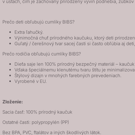
v ústach, čím je zachovaný prirodzený vývin podnebia, zúbkov 
Blue
/
Island
Prečo deti obľubujú cumlíky BIBS?
Sea
Extra ľahučký.
Výnimočná chuť prírodného kaučuku, ktorý deti prirodze
Guľatý / čerešnový tvar sacej časti si často obľúbia aj deti
Prečo rodičia obľubujú cumlíky BIBS?
Dieťa saje len 100% prírodný bezpečný materiál – kauču
Vďaka špeciálnemu klenutému tvaru štítu je minimalizova
Štýlový dizajn v mnohých farebných prevedeniach.
Vyrobené v EU.
Zloženie:
Sacia časť: 100% prírodný kaučuk
Ostatné časti: polypropylén (PP)
Bez BPA, PVC, ftalátov a iných škodlivých látok.