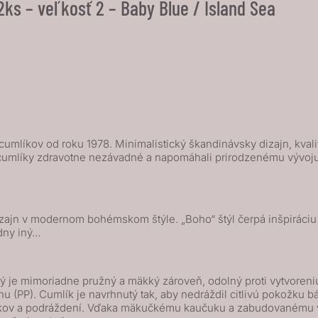
s – veľkosť 2 – Baby Blue / Island Sea
umlíkov od roku 1978. Minimalistický škandinávsky dizajn, kvali
cumlíky zdravotne nezávadné a napomáhali prirodzenému vývoju d
ajn v modernom bohémskom štýle. „Boho“ štýl čerpá inšpiráciu v
dny iný…
je mimoriadne pružný a mäkký zároveň, odolný proti vytvoreniu t
(PP). Cumlík je navrhnutý tak, aby nedráždil citlivú pokožku bá
lačkov a podráždení. Vďaka mäkučkému kaučuku a zabudovanému v