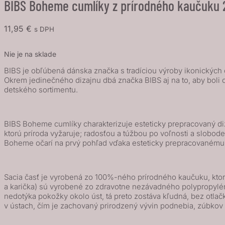
BIBS Boheme cumlíky z prírodného kaučuku 2k
11,95
€
s DPH
Nie je na sklade
BIBS je obľúbená dánska značka s tradíciou výroby ikonických c
Okrem jedinečného dizajnu dbá značka BIBS aj na to, aby boli 
detského sortimentu.
BIBS Boheme cumlíky charakterizuje esteticky prepracovaný di
ktorú príroda vyžaruje; radosťou a túžbou po voľnosti a slobo
Boheme očarí na prvý pohľad vďaka esteticky prepracovanému 
Sacia časť je vyrobená zo 100%-ného prírodného kaučuku, ktorý 
a karička) sú vyrobené zo zdravotne nezávadného polypropylénu 
nedotýka pokožky okolo úst, tá preto zostáva kľudná, bez ot
v ústach, čím je zachovaný prirodzený vývin podnebia, zúbkov 