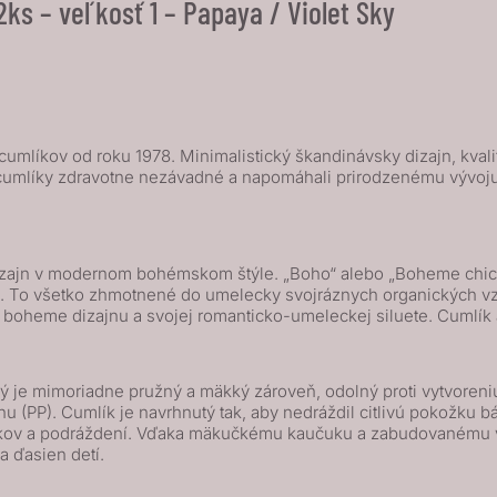
s – veľkosť 1 – Papaya / Violet Sky
umlíkov od roku 1978. Minimalistický škandinávsky dizajn, kvali
cumlíky zdravotne nezávadné a napomáhali prirodzenému vývoju d
zajn v modernom bohémskom štýle. „Boho“ alebo „Boheme chic“ j
de. To všetko zhmotnené do umelecky svojráznych organických vz
boheme dizajnu a svojej romanticko-umeleckej siluete. Cumlík 
je mimoriadne pružný a mäkký zároveň, odolný proti vytvoreniu t
(PP). Cumlík je navrhnutý tak, aby nedráždil citlivú pokožku bá
lačkov a podráždení. Vďaka mäkučkému kaučuku a zabudovanému v
a ďasien detí.