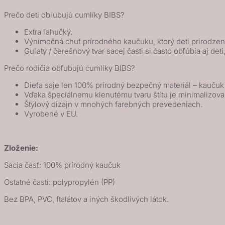
Prečo deti obľubujú cumlíky BIBS?
Extra ľahučký.
Výnimočná chuť prírodného kaučuku, ktorý deti prirodze
Guľatý / čerešnový tvar sacej časti si často obľúbia aj deti
Prečo rodičia obľubujú cumlíky BIBS?
Dieťa saje len 100% prírodný bezpečný materiál – kauču
Vďaka špeciálnemu klenutému tvaru štítu je minimalizova
Štýlový dizajn v mnohých farebných prevedeniach.
Vyrobené v EU.
Zloženie:
Sacia časť: 100% prírodný kaučuk
Ostatné časti: polypropylén (PP)
Bez BPA, PVC, ftalátov a iných škodlivých látok.