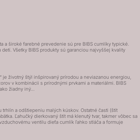
ta a široké farebné prevedenie sú pre BIBS cumlíky typické.
etí. Všetky BIBS produkty sú garanciou najvyššej kvality
e životný štýl inšpirovaný prírodou a neviazanou energiou,
orov v kombinácii s prírodnými prvkami a materiálmi. BIBS
ako žiadny iný…
rhlín a odštiepeniu malých kúskov. Ostatné časti (štít
bätka. Ľahučký dierkovaný štít má klenutý tvar, takmer vôbec sa
zduchovému ventilu dieťa cumlík ľahko stláča a formuje