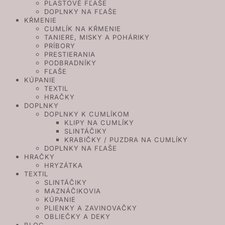
PLASTOVÉ FĽAŠE
DOPLNKY NA FĽAŠE
KŔMENIE
CUMLÍK NA KŔMENIE
TANIERE, MISKY A POHÁRIKY
PRÍBORY
PRESTIERANIA
PODBRADNÍKY
FĽAŠE
KÚPANIE
TEXTIL
HRAČKY
DOPLNKY
DOPLNKY K CUMLÍKOM
KLIPY NA CUMLÍKY
SLINTÁČIKY
KRABIČKY / PUZDRA NA CUMLÍKY
DOPLNKY NA FĽAŠE
HRAČKY
HRYZÁTKA
TEXTIL
SLINTÁČIKY
MAZNÁČIKOVIA
KÚPANIE
PLIENKY A ZAVINOVAČKY
OBLIEČKY A DEKY