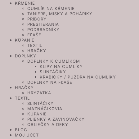
KŔMENIE
CUMLÍK NA KŔMENIE
TANIERE, MISKY A POHÁRIKY
PRÍBORY
PRESTIERANIA
PODBRADNÍKY
FĽAŠE
KÚPANIE
TEXTIL
HRAČKY
DOPLNKY
DOPLNKY K CUMLÍKOM
KLIPY NA CUMLÍKY
SLINTÁČIKY
KRABIČKY / PUZDRA NA CUMLÍKY
DOPLNKY NA FĽAŠE
HRAČKY
HRYZÁTKA
TEXTIL
SLINTÁČIKY
MAZNÁČIKOVIA
KÚPANIE
PLIENKY A ZAVINOVAČKY
OBLIEČKY A DEKY
BLOG
MÔJ ÚČET