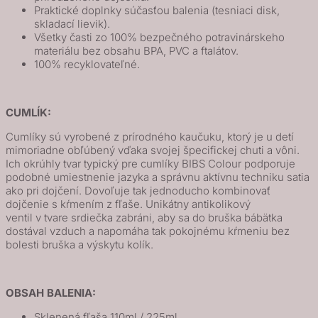
Praktické doplnky súčasťou balenia (tesniaci disk,
skladací lievik).
Všetky časti zo 100% bezpečného potravinárskeho
materiálu bez obsahu BPA, PVC a ftalátov.
100% recyklovateľné.
CUMLÍK:
Cumlíky sú vyrobené z prírodného kaučuku, ktorý je u detí
mimoriadne obľúbený vďaka svojej špecifickej chuti a vôni.
Ich okrúhly tvar typický pre cumlíky BIBS Colour podporuje
podobné umiestnenie jazyka a správnu aktívnu techniku satia
ako pri dojčení. Dovoľuje tak jednoducho kombinovať
dojčenie s kŕmením z fľaše. Unikátny antikolikový
ventil v tvare srdiečka zabráni, aby sa do bruška bábätka
dostával vzduch a napomáha tak pokojnému kŕmeniu bez
bolesti bruška a výskytu kolík.
OBSAH BALENIA:
Sklenená fľaša 110ml / 225ml.