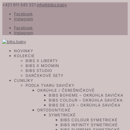
+421 911 545 321
info@bibs.baby
Facebook
Instagram
Facebook
Instagram
NOVINKY
KOLEKCIE
BIBS X LIBERTY
BIBS X MOOMIN
BIBS STUDIO
DARČEKOVÉ SETY
CUMLÍKY
PODĽA TVARU SAVIČKY
OKRÚHLE / ČEREŠNIČKOVÉ
BIBS BOHEME – OKRÚHLA SAVIČKA
BIBS COLOUR – OKRÚHLA SAVIČKA
BIBS DE LUX – OKRÚHLA SAVIČKA
ORTODONTICKÉ
SYMETRICKÉ
BIBS COLOUR SYMETRICKÉ
BIBS INFINITY SYMETRICKÉ
BIBS SUPREME SYMETRICKÉ