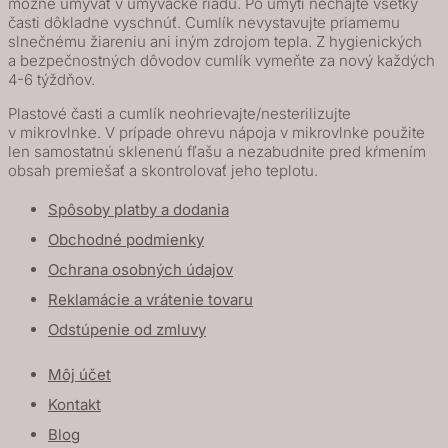
možné umývať v umývačke riadu. Po umytí nechajte všetky
časti dôkladne vyschnúť. Cumlík nevystavujte priamemu
slnečnému žiareniu ani iným zdrojom tepla. Z hygienických
a bezpečnostných dôvodov cumlík vymeňte za nový každých
4-6 týždňov.
Plastové časti a cumlík neohrievajte/nesterilizujte
v mikrovlnke. V prípade ohrevu nápoja v mikrovlnke použite
len samostatnú sklenenú fľašu a nezabudnite pred kŕmením
obsah premiešať a skontrolovať jeho teplotu.
Spôsoby platby a dodania
Obchodné podmienky
Ochrana osobných údajov
Reklamácie a vrátenie tovaru
Odstúpenie od zmluvy
Môj účet
Kontakt
Blog