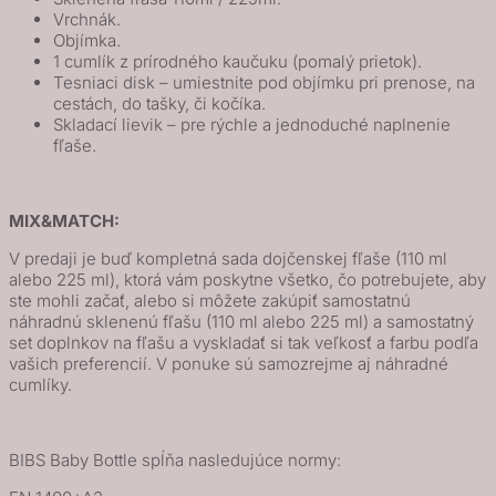
Vrchnák.
Objímka.
1 cumlík z prírodného kaučuku (pomalý prietok).
Tesniaci disk – umiestnite pod objímku pri prenose, na
cestách, do tašky, či kočíka.
Skladací lievik – pre rýchle a jednoduché naplnenie
fľaše.
MIX&MATCH:
V predaji je buď kompletná sada dojčenskej fľaše (110 ml
alebo 225 ml), ktorá vám poskytne všetko, čo potrebujete, aby
ste mohli začať, alebo si môžete zakúpiť samostatnú
náhradnú sklenenú fľašu (110 ml alebo 225 ml) a samostatný
set doplnkov na fľašu a vyskladať si tak veľkosť a farbu podľa
vašich preferencií. V ponuke sú samozrejme aj náhradné
cumlíky.
BIBS Baby Bottle spĺňa nasledujúce normy: