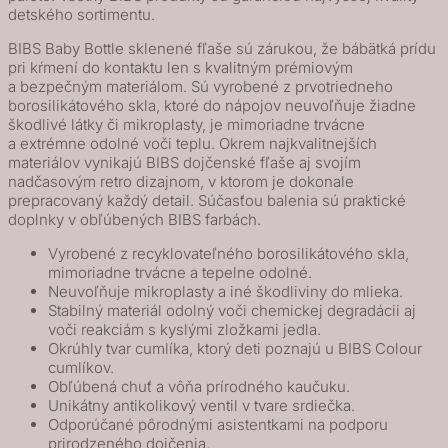
detského sortimentu.
BIBS Baby Bottle sklenené fľaše sú zárukou, že bábätká prídu
pri kŕmení do kontaktu len s kvalitným prémiovým
a bezpečným materiálom. Sú vyrobené z prvotriedneho
borosilikátového skla, ktoré do nápojov neuvoľňuje žiadne
škodlivé látky či mikroplasty, je mimoriadne trvácne
a extrémne odolné voči teplu. Okrem najkvalitnejších
materiálov vynikajú BIBS dojčenské fľaše aj svojím
nadčasovým retro dizajnom, v ktorom je dokonale
prepracovaný každý detail. Súčasťou balenia sú praktické
doplnky v obľúbených BIBS farbách.
Vyrobené z recyklovateľného borosilikátového skla,
mimoriadne trvácne a tepelne odolné.
Neuvoľňuje mikroplasty a iné škodliviny do mlieka.
Stabilný materiál odolný voči chemickej degradácii aj
voči reakciám s kyslými zložkami jedla.
Okrúhly tvar cumlíka, ktorý deti poznajú u BIBS Colour
cumlíkov.
Obľúbená chuť a vôňa prírodného kaučuku.
Unikátny antikolikový ventil v tvare srdiečka.
Odporúčané pôrodnými asistentkami na podporu
prirodzeného dojčenia.