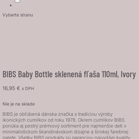
Vyberte stranu
BIBS Baby Bottle sklenená fľaša 110ml, Ivory
16,95
€
s DPH
Nie je na sklade
BIBS je obľúbená dánska značka s tradíciou výroby
ikonických cumlíkov od roku 1978. Okrem cumlíkov BIBS
ponúka aj pestrý prémiový sortiment pre najmenšie deti v
minimalistickom škandinávskom dizajne a širokej farebnej
palete. Všetky BIBS produkty sú garanciou najvyššej kvality