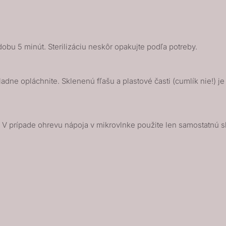
obu 5 minút. Sterilizáciu neskôr opakujte podľa potreby.
ladne opláchnite. Sklenenú fľašu a plastové časti (cumlík nie!)
nke. V prípade ohrevu nápoja v mikrovlnke použite len samostatn