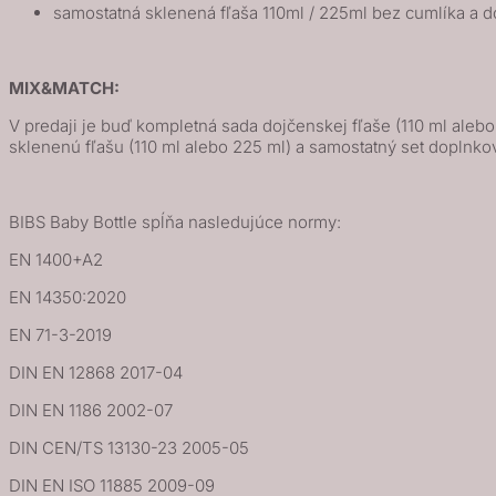
samostatná sklenená fľaša 110ml / 225ml bez cumlíka a d
MIX&MATCH:
V predaji je buď kompletná sada dojčenskej fľaše (110 ml alebo
sklenenú fľašu (110 ml alebo 225 ml) a samostatný set doplnkov
BIBS Baby Bottle spĺňa nasledujúce normy:
EN 1400+A2
EN 14350:2020
EN 71-3-2019
DIN EN 12868 2017-04
DIN EN 1186 2002-07
DIN CEN/TS 13130-23 2005-05
DIN EN ISO 11885 2009-09