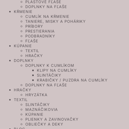
PLASTOVÉ FĽAŠE
DOPLNKY NA FĽAŠE
KŔMENIE
CUMLÍK NA KŔMENIE
TANIERE, MISKY A POHÁRIKY
PRÍBORY
PRESTIERANIA
PODBRADNÍKY
FĽAŠE
KÚPANIE
TEXTIL
HRAČKY
DOPLNKY
DOPLNKY K CUMLÍKOM
KLIPY NA CUMLÍKY
SLINTÁČIKY
KRABIČKY / PUZDRA NA CUMLÍKY
DOPLNKY NA FĽAŠE
HRAČKY
HRYZÁTKA
TEXTIL
SLINTÁČIKY
MAZNÁČIKOVIA
KÚPANIE
PLIENKY A ZAVINOVAČKY
OBLIEČKY A DEKY