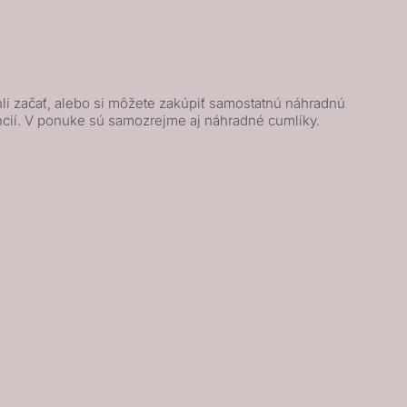
hli začať, alebo si môžete zakúpiť samostatnú náhradnú
encií. V ponuke sú samozrejme aj náhradné cumlíky.