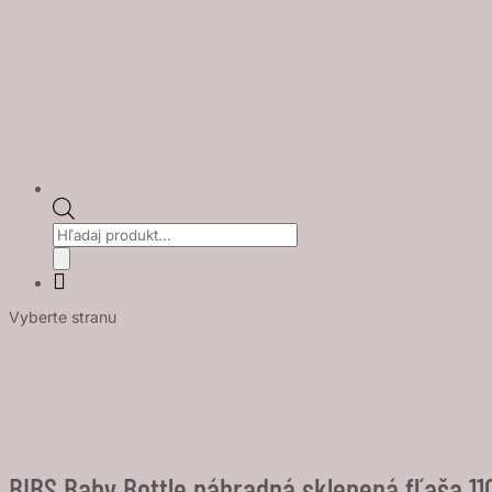
Products
search
Vyberte stranu
BIBS Baby Bottle náhradná sklenená fľaša 11