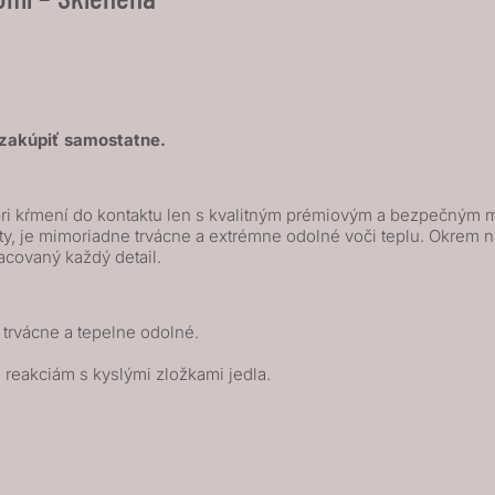
é zakúpiť samostatne.
pri kŕmení do kontaktu len s kvalitným prémiovým a bezpečným m
ty, je mimoriadne trvácne a extrémne odolné voči teplu. Okrem na
acovaný každý detail.
 trvácne a tepelne odolné.
i reakciám s kyslými zložkami jedla.