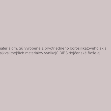
ateriálom. Sú vyrobené z prvotriedneho borosilikátového skla,
jkvalitnejších materiálov vynikajú BIBS dojčenské fľaše aj