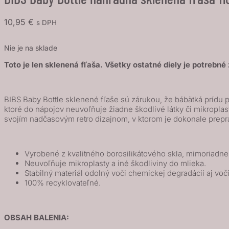
10,95
€
s DPH
Nie je na sklade
Toto je len sklenená fľaša. Všetky ostatné diely je potrebn
BIBS Baby Bottle sklenené fľaše sú zárukou, že bábätká prídu 
ktoré do nápojov neuvoľňuje žiadne škodlivé látky či mikroplas
svojím nadčasovým retro dizajnom, v ktorom je dokonale prepr
Vyrobené z kvalitného borosilikátového skla, mimoriadne
Neuvoľňuje mikroplasty a iné škodliviny do mlieka.
Stabilný materiál odolný voči chemickej degradácii aj voč
100% recyklovateľné.
OBSAH BALENIA: