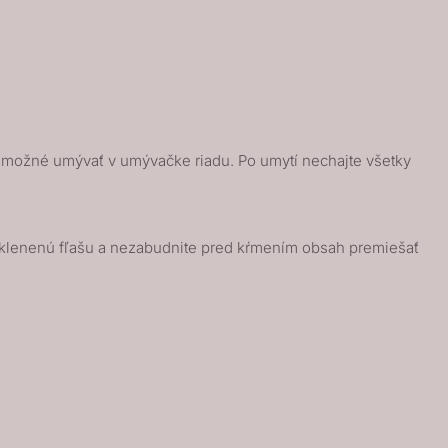
 je možné umývať v umývačke riadu. Po umytí nechajte všetky
ú sklenenú fľašu a nezabudnite pred kŕmením obsah premiešať