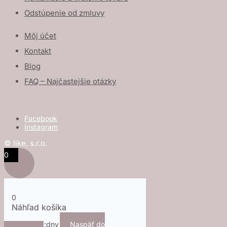
Odstúpenie od zmluvy
Môj účet
Kontakt
Blog
FAQ – Najčastejšie otázky
Facebook
Instagram
© like, s.r.o.
0
0
Náhľad košíka
Košík je prázdny
Naspäť do