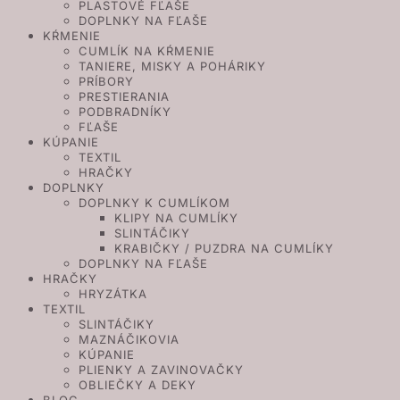
PLASTOVÉ FĽAŠE
DOPLNKY NA FĽAŠE
KŔMENIE
CUMLÍK NA KŔMENIE
TANIERE, MISKY A POHÁRIKY
PRÍBORY
PRESTIERANIA
PODBRADNÍKY
FĽAŠE
KÚPANIE
TEXTIL
HRAČKY
DOPLNKY
DOPLNKY K CUMLÍKOM
KLIPY NA CUMLÍKY
SLINTÁČIKY
KRABIČKY / PUZDRA NA CUMLÍKY
DOPLNKY NA FĽAŠE
HRAČKY
HRYZÁTKA
TEXTIL
SLINTÁČIKY
MAZNÁČIKOVIA
KÚPANIE
PLIENKY A ZAVINOVAČKY
OBLIEČKY A DEKY