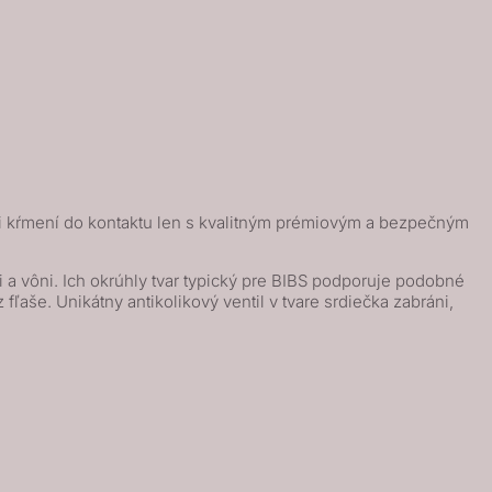
ri kŕmení do kontaktu len s kvalitným prémiovým a bezpečným
 a vôni. Ich okrúhly tvar typický pre BIBS podporuje podobné
ľaše. Unikátny antikolikový ventil v tvare srdiečka zabráni,