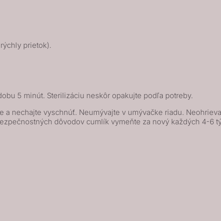
ýchly prietok).
obu 5 minút. Sterilizáciu neskôr opakujte podľa potreby.
e a nechajte vyschnúť. Neumývajte v umývačke riadu. Neohrievaj
 bezpečnostných dôvodov cumlík vymeňte za nový každých 4-6 t