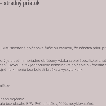
– stredný prietok
 BIBS sklenené dojčenské fľaše sú zárukou, že bábätká prídu p
rý je u detí mimoriadne obľúbený vďaka svojej špecifickej chuti
jčení. Dovoľuje tak jednoducho kombinovať dojčenie s kŕmením z f
jnému kŕmeniu bez bolesti bruška a výskytu kolík.
mlíkov.
eného dojčenia.
lu bez obsahu BPA, PVC a ftalátov, 100% recyklovateľné.