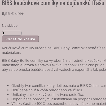
BIBS kaučukové cumlíky na dojčenskú fľašu 
6,95
€
s DPH
Na sklade
množstvo
Pridať do košíka
BIBS
kaučukové
Kaučukové cumlíky určené na BIBS Baby Bottle sklenené fľaše.
cumlíky
materiálom.
na
BIBS Baby Bottle cumlíky sú vyrobené z prírodného kaučuku, kto
dojčenskú
umiestnenie jazyka a správnu aktívnu techniku satia ako pri do
fľašu
aby sa do bruška bábätka dostával vzduch a napomáha tak poko
-
stredný
Okrúhly tvar cumlíka, ktorý deti poznajú u BIBS Colour cu
prietok
Obľúbená chuť a vôňa prírodného kaučuku.
Unikátny antikolikový ventil v tvare srdiečka.
Odporúčané pôrodnými asistentkami na podporu prirodz
Všetky časti zo 100% bezpečného potravinárskeho materiá