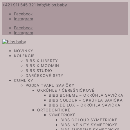
+421 911 545 321
info@bibs.baby
Facebook
Instagram
Facebook
Instagram
NOVINKY
KOLEKCIE
BIBS X LIBERTY
BIBS X MOOMIN
BIBS STUDIO
DARČEKOVÉ SETY
CUMLÍKY
PODĽA TVARU SAVIČKY
OKRÚHLE / ČEREŠNIČKOVÉ
BIBS BOHEME – OKRÚHLA SAVIČKA
BIBS COLOUR – OKRÚHLA SAVIČKA
BIBS DE LUX – OKRÚHLA SAVIČKA
ORTODONTICKÉ
SYMETRICKÉ
BIBS COLOUR SYMETRICKÉ
BIBS INFINITY SYMETRICKÉ
BIBS SUPREME SYMETRICKÉ