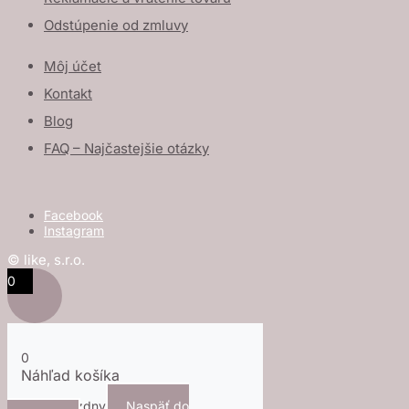
Odstúpenie od zmluvy
Môj účet
Kontakt
Blog
FAQ – Najčastejšie otázky
Facebook
Instagram
© like, s.r.o.
0
0
Náhľad košíka
Košík je prázdny
Naspäť do