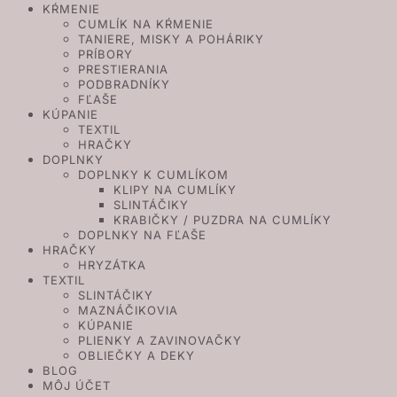
KŔMENIE
CUMLÍK NA KŔMENIE
TANIERE, MISKY A POHÁRIKY
PRÍBORY
PRESTIERANIA
PODBRADNÍKY
FĽAŠE
KÚPANIE
TEXTIL
HRAČKY
DOPLNKY
DOPLNKY K CUMLÍKOM
KLIPY NA CUMLÍKY
SLINTÁČIKY
KRABIČKY / PUZDRA NA CUMLÍKY
DOPLNKY NA FĽAŠE
HRAČKY
HRYZÁTKA
TEXTIL
SLINTÁČIKY
MAZNÁČIKOVIA
KÚPANIE
PLIENKY A ZAVINOVAČKY
OBLIEČKY A DEKY
BLOG
MÔJ ÚČET