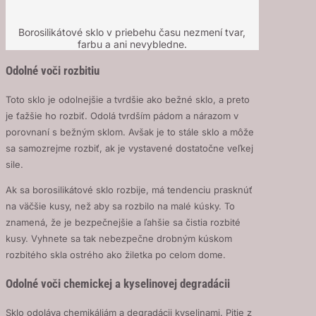
Borosilikátové sklo v priebehu času nezmení tvar,
farbu a ani nevybledne.
Odolné voči rozbitiu
Toto sklo je odolnejšie a tvrdšie ako bežné sklo, a preto
je ťažšie ho rozbiť. Odolá tvrdším pádom a nárazom v
porovnaní s bežným sklom. Avšak je to stále sklo a môže
sa samozrejme rozbiť, ak je vystavené dostatočne veľkej
sile.
Ak sa borosilikátové sklo rozbije, má tendenciu prasknúť
na väčšie kusy, než aby sa rozbilo na malé kúsky. To
znamená, že je bezpečnejšie a ľahšie sa čistia rozbité
kusy. Vyhnete sa tak nebezpečne drobným kúskom
rozbitého skla ostrého ako žiletka po celom dome.
Odolné voči chemickej a kyselinovej degradácii
Sklo odoláva chemikáliám a degradácii kyselinami. Pitie z