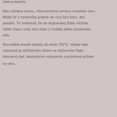
zmeny teploty.
Sklo odoláva mrazu, mikrovlnnému ohrevu a teplote varu.
Môže ísť z mrazničky priamo do rúry bez toho, aby
prasklo. To znamená, že do dojčenskej fľaše môžete
naliať vriacu vodu bez obáv z rozbitia alebo prasknutia
skla.
Borosilikát znesie teploty až okolo 170°C. Vďaka tejto
vlastnosti je obľúbeným sklom na dojčenské fľaše,
sklenený riad, laboratórne vybavenie a prémiové poháre
na víno.