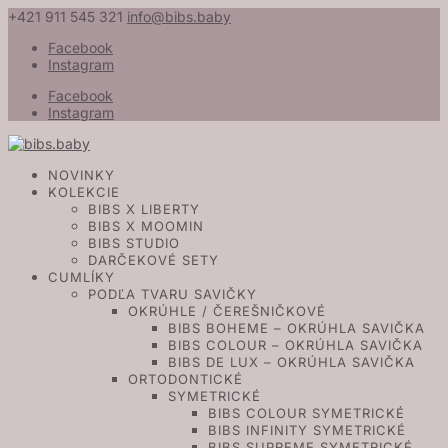
+421 911 545 321
info@bibs.baby
Facebook
Instagram
Facebook
Instagram
NOVINKY
KOLEKCIE
BIBS X LIBERTY
BIBS X MOOMIN
BIBS STUDIO
DARČEKOVÉ SETY
CUMLÍKY
PODĽA TVARU SAVIČKY
OKRÚHLE / ČEREŠNIČKOVÉ
BIBS BOHEME – OKRÚHLA SAVIČKA
BIBS COLOUR – OKRÚHLA SAVIČKA
BIBS DE LUX – OKRÚHLA SAVIČKA
ORTODONTICKÉ
SYMETRICKÉ
BIBS COLOUR SYMETRICKÉ
BIBS INFINITY SYMETRICKÉ
BIBS SUPREME SYMETRICKÉ