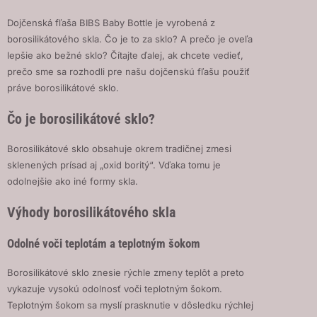
Dojčenská fľaša BIBS Baby Bottle je vyrobená z
borosilikátového skla. Čo je to za sklo? A prečo je oveľa
lepšie ako bežné sklo? Čítajte ďalej, ak chcete vedieť,
prečo sme sa rozhodli pre našu dojčenskú fľašu použiť
práve borosilikátové sklo.
Čo je borosilikátové sklo?
Borosilikátové sklo obsahuje okrem tradičnej zmesi
sklenených prísad aj „oxid boritý“. Vďaka tomu je
odolnejšie ako iné formy skla.
Výhody borosilikátového skla
Odolné voči teplotám a teplotným šokom
Borosilikátové sklo znesie rýchle zmeny teplôt a preto
vykazuje vysokú odolnosť voči teplotným šokom.
Teplotným šokom sa myslí prasknutie v dôsledku rýchlej