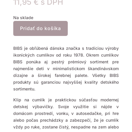
11,95
€
s DPH
Na sklade
Pridať do košíka
BIBS je obľúbená dánska značka s tradíciou výroby
ikonických cumlíkov od roku 1978. Okrem cumlíkov
BIBS ponúka aj pestrý prémiový sortiment pre
najmenšie deti v minimalistickom škandinávskom
dizajne a širokej farebnej palete. Všetky BIBS
produkty sú garanciou najvyššej kvality detského
sortimentu.
Klip na cumlík je praktickou súčasťou modernej
detskej výbavičky. Svoje využitie si nájde v
domácom prostredí, vonku, v autosedačke, pri hre
alebo počas prechádzky a zabezpečí, že je cumlík
vždy po ruke, zostane čistý, nespadne na zem alebo