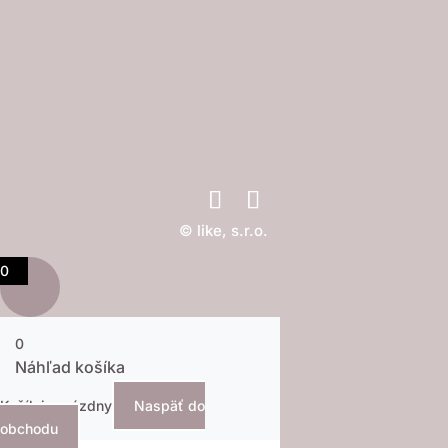
© like, s.r.o.
0
0
Náhľad košíka
Košík je prázdny
Naspäť do
obchodu