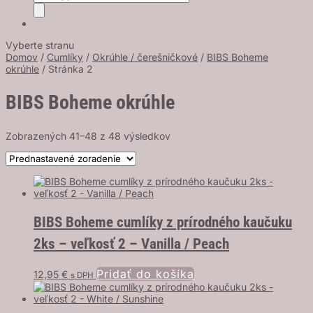
search
Vyberte stranu
Domov
/
Cumlíky
/
Okrúhle / čerešničkové
/
BIBS Boheme
okrúhle
/ Stránka 2
BIBS Boheme okrúhle
Zobrazených 41–48 z 48 výsledkov
BIBS Boheme cumlíky z prírodného kaučuku
2ks – veľkosť 2 – Vanilla / Peach
Pridať do košíka
12,95
€
s DPH