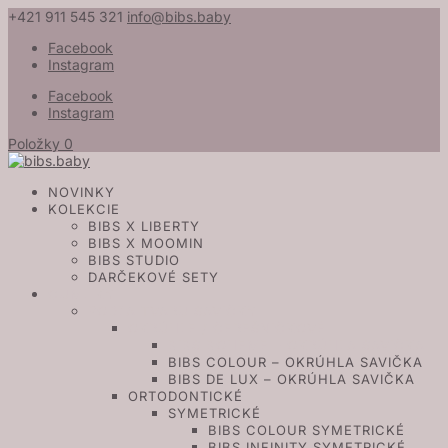
+421 911 545 321
info@bibs.baby
Facebook
Instagram
Facebook
Instagram
Položky 0
NOVINKY
KOLEKCIE
BIBS X LIBERTY
BIBS X MOOMIN
BIBS STUDIO
DARČEKOVÉ SETY
CUMLÍKY
PODĽA TVARU SAVIČKY
OKRÚHLE / ČEREŠNIČKOVÉ
BIBS BOHEME – OKRÚHLA SAVIČKA
BIBS COLOUR – OKRÚHLA SAVIČKA
BIBS DE LUX – OKRÚHLA SAVIČKA
ORTODONTICKÉ
SYMETRICKÉ
BIBS COLOUR SYMETRICKÉ
BIBS INFINITY SYMETRICKÉ