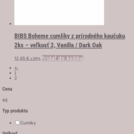
BIBS Boheme cumlíky z prírodného kaučuku
2ks – veľkosť 2, Vanilla / Dark Oak
Pridať do košíka
12,95
€
s DPH
←
1
2
Cena
€
€
Typ produktu
Cumlíky
Veľkosť