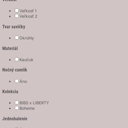
Veľkosť 1
Veľkosť 2
Tvar savičky
Okrúhly
Materiál
Kaučuk
Nočný cumlík
Áno
Kolekcia
BIBS x LIBERTY
Boheme
Jednobalenie