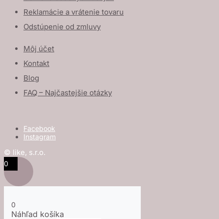
Reklamácie a vrátenie tovaru
Odstúpenie od zmluvy
Môj účet
Kontakt
Blog
FAQ – Najčastejšie otázky
Facebook
Instagram
© like, s.r.o.
0
0
Náhľad košíka