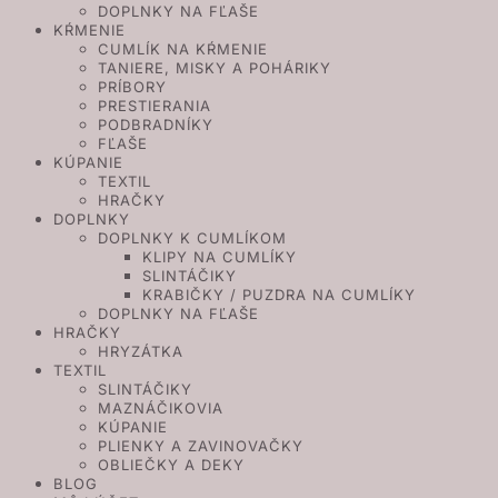
DOPLNKY NA FĽAŠE
KŔMENIE
CUMLÍK NA KŔMENIE
TANIERE, MISKY A POHÁRIKY
PRÍBORY
PRESTIERANIA
PODBRADNÍKY
FĽAŠE
KÚPANIE
TEXTIL
HRAČKY
DOPLNKY
DOPLNKY K CUMLÍKOM
KLIPY NA CUMLÍKY
SLINTÁČIKY
KRABIČKY / PUZDRA NA CUMLÍKY
DOPLNKY NA FĽAŠE
HRAČKY
HRYZÁTKA
TEXTIL
SLINTÁČIKY
MAZNÁČIKOVIA
KÚPANIE
PLIENKY A ZAVINOVAČKY
OBLIEČKY A DEKY
BLOG